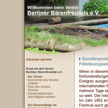
Sonderpostw
Startseite aufrufen
Filmfestspiel
Rund um den Verein
Wenn in diesem 
Berliner Bärenfreunde e.V.
fünfundsiebzigs
Der Verein
Geschichte des Vereins
Ereignis ausgero
Zeittafel
internationalen 
Flyer des Vereins
Termine
mehrere Tage la
Pressemitteilungen
so weit: Die Int
Jetzt Mitglied werden
Im Jahr 1951 er
Festival auch g
Der Bärenzwinger im