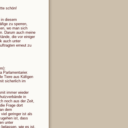
tte schön!
 in diesem
fige zu sperren,
iten, wo man sich
 an. Darum auch meine
tände, die vor einiger
k auch unter
ftragten erneut zu
es):
a Parlamentarier.
le Tiere aus Käfigen
it sicherlich im
amit immer wieder
chutzverbände in
 noch aus der Zeit,
die Frage dort
 an dem
iel geringer ist als
zugehen ist, dass
en unter
 belassen, wie es ist.