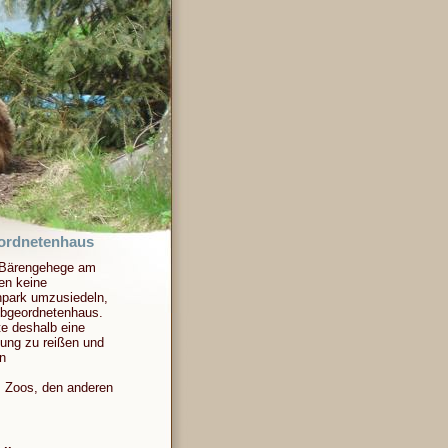
eordnetenhaus
m Bärengehege am
en keine
enpark umzusiedeln,
Abgeordnetenhaus.
te deshalb eine
bung zu reißen und
n
s Zoos, den anderen