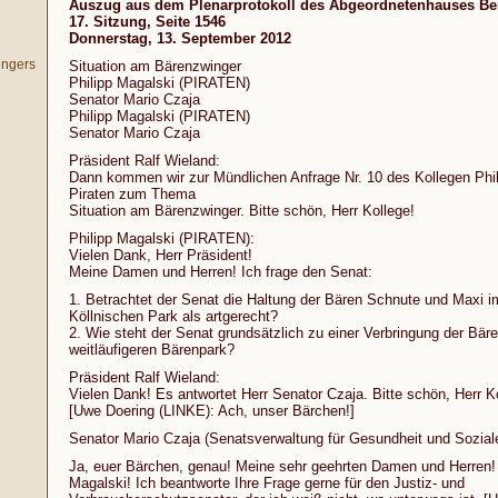
Auszug aus dem Plenarprotokoll des Abgeordnetenhauses Ber
17. Sitzung, Seite 1546
Donnerstag, 13. September 2012
ingers
Situation am Bärenzwinger
Philipp Magalski (PIRATEN)
Senator Mario Czaja
Philipp Magalski (PIRATEN)
Senator Mario Czaja
Präsident Ralf Wieland:
Dann kommen wir zur Mündlichen Anfrage Nr. 10 des Kollegen Phi
Piraten zum Thema
Situation am Bärenzwinger. Bitte schön, Herr Kollege!
Philipp Magalski (PIRATEN):
Vielen Dank, Herr Präsident!
Meine Damen und Herren! Ich frage den Senat:
1. Betrachtet der Senat die Haltung der Bären Schnute und Maxi 
Köllnischen Park als artgerecht?
2. Wie steht der Senat grundsätzlich zu einer Verbringung der Bäre
weitläufigeren Bärenpark?
Präsident Ralf Wieland:
Vielen Dank! Es antwortet Herr Senator Czaja. Bitte schön, Herr K
[Uwe Doering (LINKE): Ach, unser Bärchen!]
Senator Mario Czaja (Senatsverwaltung für Gesundheit und Sozial
Ja, euer Bärchen, genau! Meine sehr geehrten Damen und Herren! 
Magalski! Ich beantworte Ihre Frage gerne für den Justiz- und