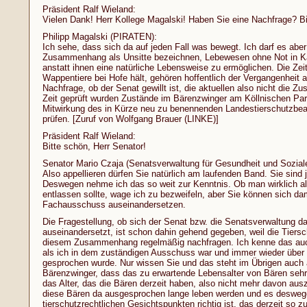
Präsident Ralf Wieland:
Vielen Dank! Herr Kollege Magalski! Haben Sie eine Nachfrage? Bi
Philipp Magalski (PIRATEN):
Ich sehe, dass sich da auf jeden Fall was bewegt. Ich darf es aber
Zusammenhang als Unsitte bezeichnen, Lebewesen ohne Not in Kä
anstatt ihnen eine natürliche Lebensweise zu ermöglichen. Die Ze
Wappentiere bei Hofe hält, gehören hoffentlich der Vergangenheit
Nachfrage, ob der Senat gewillt ist, die aktuellen also nicht die Zus
Zeit geprüft wurden Zustände im Bärenzwinger am Köllnischen Par
Mitwirkung des in Kürze neu zu benennenden Landestierschutzbeau
prüfen. [Zuruf von Wolfgang Brauer (LINKE)]
Präsident Ralf Wieland:
Bitte schön, Herr Senator!
Senator Mario Czaja (Senatsverwaltung für Gesundheit und Sozial
Also appellieren dürfen Sie natürlich am laufenden Band. Sie sind j
Deswegen nehme ich das so weit zur Kenntnis. Ob man wirklich al
entlassen sollte, wage ich zu bezweifeln, aber Sie können sich dam
Fachausschuss auseinandersetzen.
Die Fragestellung, ob sich der Senat bzw. die Senatsverwaltung d
auseinandersetzt, ist schon dahin gehend gegeben, weil die Tiers
diesem Zusammenhang regelmäßig nachfragen. Ich kenne das auch
als ich in dem zuständigen Ausschuss war und immer wieder über 
gesprochen wurde. Nur wissen Sie und das steht im Übrigen auch
Bärenzwinger, dass das zu erwartende Lebensalter von Bären sehr v
das Alter, das die Bären derzeit haben, also nicht mehr davon aus
diese Bären da ausgesprochen lange leben werden und es desweg
tierschutzrechtlichen Gesichtspunkten richtig ist, das derzeit so zu