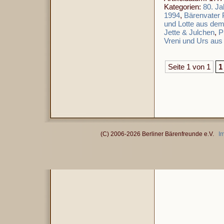
Kategorien:
80. Ja
1994
,
Bärenvater 
und Lotte aus dem
Jette & Julchen
,
P
Vreni und Urs aus
Seite 1 von 1
1
(C) 2006-2026 Berliner Bärenfreunde e.V.
I