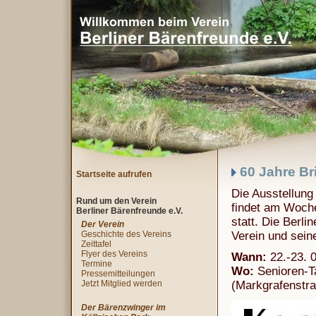
60 Jahre Br
Startseite aufrufen
Die Ausstellung
Rund um den Verein
findet am Woch
Berliner Bärenfreunde e.V.
statt. Die Berli
Der Verein
Geschichte des Vereins
Verein und sein
Zeittafel
Flyer des Vereins
Wann:
22.-23. 
Termine
Wo:
Senioren-Ta
Pressemitteilungen
Jetzt Mitglied werden
(Markgrafenstra
Der Bärenzwinger im