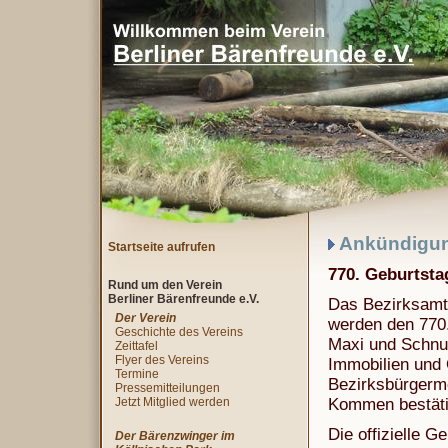
Ankündigung
Startseite aufrufen
770. Geburtsta
Rund um den Verein
Berliner Bärenfreunde e.V.
Das Bezirksamt 
Der Verein
werden den 770.
Geschichte des Vereins
Maxi und Schnute
Zeittafel
Flyer des Vereins
Immobilien und 
Termine
Bezirksbürgermei
Pressemitteilungen
Jetzt Mitglied werden
Kommen bestäti
Die offizielle G
Der Bärenzwinger im