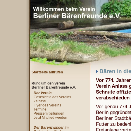
Bären in di
Startseite aufrufen
Vor 774. Jahre
Rund um den Verein
Verein Anlass 
Berliner Bärenfreunde e.V.
Schnute offizie
Der Verein
Geschichte des Vereins
verabschieden
Zeittafel
Flyer des Vereins
Vor genau 774 J
Termine
Berlin gegründe
Pressemitteilungen
Jetzt Mitglied werden
Berliner Stadtb
Futter zu beden
Der Bärenzwinger im
Freianlage verte