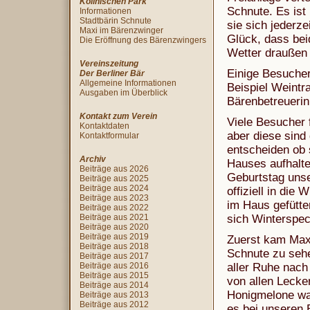
Köllnischen Park
Schnute. Es ist
Informationen
Stadtbärin Schnute
sie sich jederz
Maxi im Bärenzwinger
Glück, dass be
Die Eröffnung des Bärenzwingers
Wetter draußen
Vereinszeitung
Einige Besucher
Der Berliner Bär
Allgemeine Informationen
Beispiel Weintr
Ausgaben im Überblick
Bärenbetreuerin 
Kontakt zum Verein
Viele Besucher 
Kontaktdaten
aber diese sind
Kontaktformular
entscheiden ob 
Archiv
Hauses aufhalte
Beiträge aus 2026
Geburtstag unse
Beiträge aus 2025
Beiträge aus 2024
offiziell in die
Beiträge aus 2023
im Haus gefütte
Beiträge aus 2022
Beiträge aus 2021
sich Winterspec
Beiträge aus 2020
Beiträge aus 2019
Zuerst kam Maxi
Beiträge aus 2018
Schnute zu seh
Beiträge aus 2017
Beiträge aus 2016
aller Ruhe nac
Beiträge aus 2015
von allen Lecke
Beiträge aus 2014
Honigmelone war
Beiträge aus 2013
Beiträge aus 2012
es bei unseren B