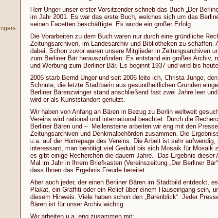
Herr Unger unser erster Vorsitzender schrieb das Buch „Der Berline
im Jahr 2001. Es war das erste Buch, welches sich um das Berline
seinen Facetten beschäftigte. Es wurde ein großer Erfolg.
ingers
Die Vorarbeiten zu dem Buch waren nur durch eine gründliche Rec
Zeitungsarchiven, im Landesarchiv und Bibliotheken zu schaffen. A
dabei. Schon zuvor waren unsere Mitglieder in Zeitungsarchiven u
zum Berliner Bär herauszufinden. Es entstand ein großes Archiv, m
und Werbung zum Berliner Bär. Es beginnt 1937 und wird bis heute 
2005 starb Bernd Unger und seit 2006 leite ich, Christa Junge, de
Schnute, die letzte Stadtbärin aus gesundheitlichen Gründen einge
Berliner Bärenzwinger stand anschließend fast zwei Jahre leer un
wird er als Kunststandort genutzt.
Wir haben von Anfang an Bären in Bezug zu Berlin weltweit gesuch
Vereins wird national und international beachtet. Durch die Recherc
Berliner Bären und – Meilensteine arbeiten wir eng mit den Presses
Zeitungsarchiven und Denkmalbehörden zusammen. Die Ergebnisse
u.a. auf der Homepage des Vereins. Die Arbeit ist sehr aufwendig,
interessant, man benötigt viel Geduld bis sich Mosaik für Mosai
es gibt einige Recherchen die dauern Jahre. Das Ergebnis dieser A
Mal im Jahr in Ihrem Briefkasten (Vereinszeitung „Der Berliner Bär“
dass Ihnen das Ergebnis Freude bereitet.
Aber auch jeder, der einen Berliner Bären im Stadtbild entdeckt, e
Plakat, ein Graffiti oder ein Relief über einem Hauseingang sein, u
diesem Hinweis. Viele haben schon den „Bärenblick“. Jeder Pressea
Bären ist für unser Archiv wichtig.
Wir arbeiten u.a. eng zusammen mit: