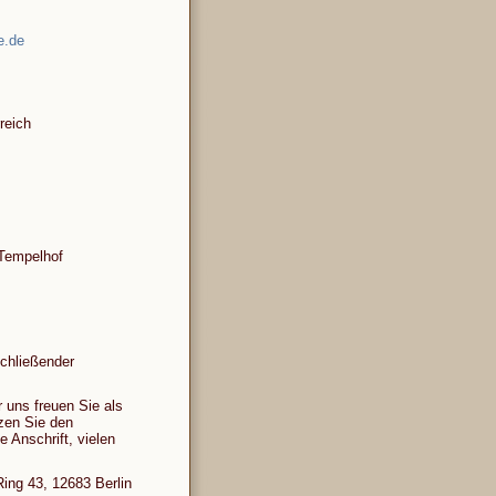
ne.de
reich
-Tempelhof
chließender
 uns freuen Sie als
tzen Sie den
Anschrift, vielen
ing 43, 12683 Berlin