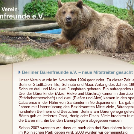
Berliner Bärenfreunde e.V. – neue Mitstreiter gesucht
Unser Verein wurde im November 1994 gegründet. Zu dieser Zeit l
Berliner Stadtbären Tilo, Schnute und Maxi. Anfang des Jahres 1
Schnute drei und Maxi zwei Jungbären geboren. Ein aufregendes 
Drei der Bärenkinder (Atze, Rieke und Bärolina) kamen in den Zoo
(Städtebartnerschaft) und zwei (Piefke und Alex) kamen in den sp
Cabarenco in der Nähe von Santander in Nordspanienen. Es gab i
Jahren mit Unterstützung des Bezirksamtes Mitte viele „Bärengebu
hunderten Berlinern und Besuchern Berlins am Bärengehege gefeier
Bären gab es leckeres Obst, Honig oder Fisch. Viele brachten fru
die Bären mit, die bei den Bärenpflegern abgegeben wurden.
Schon 2007 wussten wir, dass es nach den drei Braunbären keine 
im Köllnischen Park geben wird. 2008 wurden wir gemeinnützig.