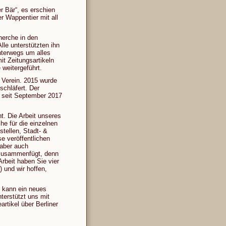
r Bär“, es erschien
r Wappentier mit all
herche in den
lle unterstützten ihn
nterwegs um alles
it Zeitungsartikeln
weitergeführt.
n Verein. 2015 wurde
schläfert. Der
d seit September 2017
t. Die Arbeit unseres
he für die einzelnen
tellen, Stadt- &
 veröffentlichen
 aber auch
k zusammenfügt, denn
rbeit haben Sie vier
) und wir hoffen,
s kann ein neues
nterstützt uns mit
rtikel über Berliner