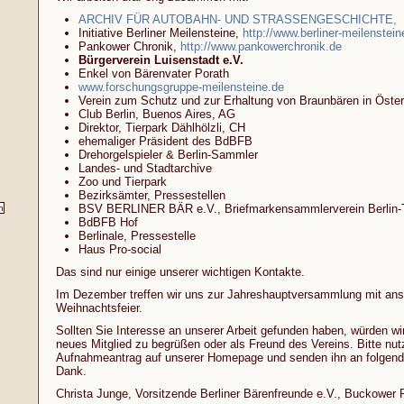
ARCHIV FÜR AUTOBAHN- UND STRASSENGESCHICHTE,
Initiative Berliner Meilensteine,
http://www.berliner-meilenstei
Pankower Chronik,
http://www.pankowerchronik.de
Bürgerverein Luisenstadt e.V.
Enkel von Bärenvater Porath
www.forschungsgruppe-meilensteine.de
Verein zum Schutz und zur Erhaltung von Braunbären in Öster
Club Berlin, Buenos Aires, AG
Direktor, Tierpark Dählhölzli, CH
ehemaliger Präsident des BdBFB
Drehorgelspieler & Berlin-Sammler
Landes- und Stadtarchive
Zoo und Tierpark
Bezirksämter, Pressestellen
BSV BERLINER BÄR e.V.,
Briefmarkensammlerverein Berlin
BdBFB Hof
Berlinale, Pressestelle
Haus Pro-social
Das sind nur einige unserer wichtigen Kontakte.
Im Dezember treffen wir uns zur Jahreshauptversammlung mit ans
Weihnachtsfeier.
Sollten Sie Interesse an unserer Arbeit gefunden haben, würden wir
neues Mitglied zu begrüßen oder als Freund des Vereins. Bitte nu
Aufnahmeantrag auf unserer Homepage und senden ihn an folgende 
Dank.
Christa Junge, Vorsitzende Berliner Bärenfreunde e.V., Buckower R