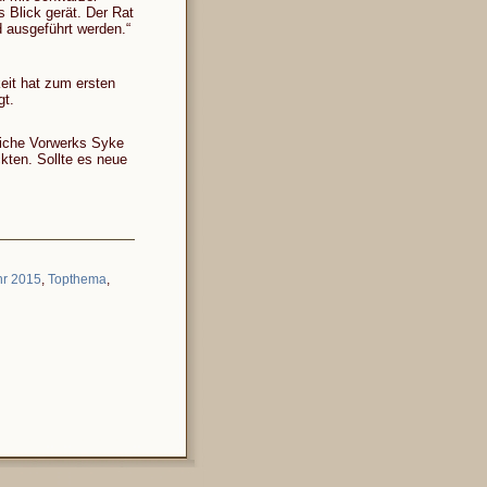
s Blick gerät. Der Rat
 ausgeführt werden.“
keit hat zum ersten
gt.
liche Vorwerks Syke
kten. Sollte es neue
hr 2015
,
Topthema
,