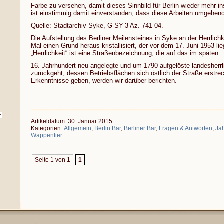
Farbe zu versehen, damit dieses Sinnbild für Berlin wieder mehr in
ist einstimmig damit einverstanden, dass diese Arbeiten umgehend
Quelle: Stadtarchiv Syke, G-SY-3 Az. 741-04.
Die Aufstellung des Berliner Meilensteines in Syke an der Herrlich
Mal einen Grund heraus kristallisiert, der vor dem 17. Juni 1953 lie
„Herrlichkeit“ ist eine Straßenbezeichnung, die auf das im späten
16. Jahrhundert neu angelegte und um 1790 aufgelöste landesherr
zurückgeht, dessen Betriebsflächen sich östlich der Straße erstrec
Erkenntnisse geben, werden wir darüber berichten.
Artikeldatum: 30. Januar 2015.
Kategorien:
Allgemein
,
Berlin Bär
,
Berliner Bär
,
Fragen & Antworten
,
Ja
Wappentier
Seite 1 von 1
1