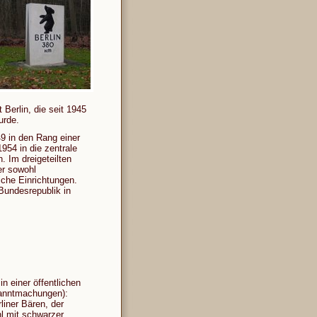
Berlin, die seit 1945
urde.
9 in den Rang einer
54 in die zentrale
 Im dreigeteilten
er sowohl
iche Einrichtungen.
Bundesrepublik in
n einer öffentlichen
kanntmachungen):
liner Bären, der
l mit schwarzer