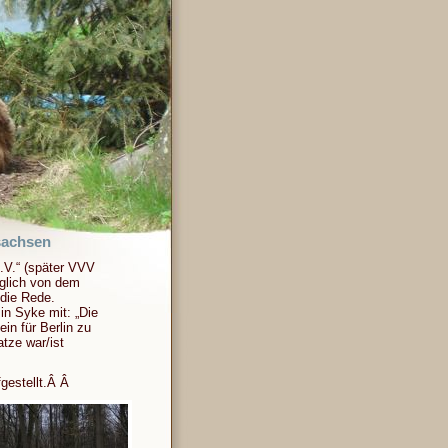
rsachsen
.V.“ (später VVV
iglich von dem
 die Rede.
in Syke mit: „Die
in für Berlin zu
tze war/ist
gestellt.Â Â