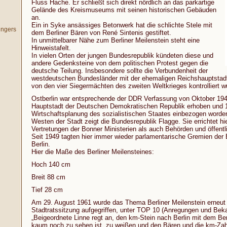
Fluss Hache. Er schließt sich direkt nördlich an das parkartige
Gelände des Kreismuseums mit seinen historischen Gebäuden
an.
Ein in Syke ansässiges Betonwerk hat die schlichte Stele mit
ingers
dem Berliner Bären von René Sintenis gestiftet.
In unmittelbarer Nähe zum Berliner Meilenstein steht eine
Hinweistafelt.
In vielen Orten der jungen Bundesrepublik kündeten diese und
andere Gedenksteine von dem politischen Protest gegen die
deutsche Teilung. Insbesondere sollte die Verbundenheit der
westdeutschen Bundesländer mit der ehemaligen Reichshauptstadt 
von den vier Siegermächten des zweiten Weltkrieges kontrolliert w
Ostberlin war entsprechende der DDR Verfassung von Oktober 194
Hauptstadt der Deutschen Demokratischen Republik erhoben und 19
Wirtschaftsplanung des sozialistischen Staates einbezogen worden.
Westen der Stadt zeigt die Bundesrepublik Flagge. Sie errichtet hi
Vertretungen der Bonner Ministerien als auch Behörden und öffentl
Seit 1949 tagten hier immer wieder parlamentarische Gremien der 
Berlin.
Hier die Maße des Berliner Meilensteines:
Hoch 140 cm
Breit 88 cm
Tief 28 cm
Am 29. August 1961 wurde das Thema Berliner Meilenstein erneut i
Stadtratssitzung aufgegriffen, unter TOP 10 (Anregungen und Be
„Beigeordnete Linne regt an, den km-Stein nach Berlin mit dem Ber
kaum noch zu sehen ist, zu weißen und den Bären und die km-Zah