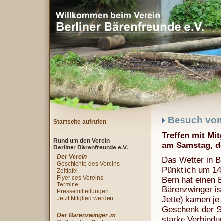
Besuch vom 
Startseite aufrufen
Treffen mit Mi
Rund um den Verein
am Samstag, d
Berliner Bärenfreunde e.V.
Der Verein
Das Wetter in B
Geschichte des Vereins
Pünktlich um 14
Zeittafel
Flyer des Vereins
Bern hat einen B
Termine
Bärenzwinger is
Pressemitteilungen
Jetzt Mitglied werden
Jette) kamen j
Geschenk der St
Der Bärenzwinger im
starke Verbindu