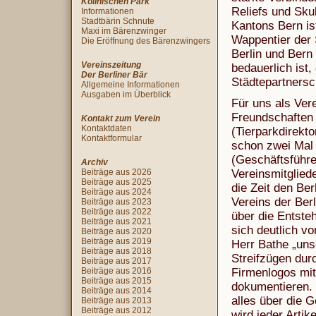
Köllnischen Park
Reliefs und Sku
Informationen
Stadtbärin Schnute
Kantons Bern is
Maxi im Bärenzwinger
Wappentier der S
Die Eröffnung des Bärenzwingers
Berlin und Bern
Vereinszeitung
bedauerlich ist,
Der Berliner Bär
Städtepartnersc
Allgemeine Informationen
Ausgaben im Überblick
Für uns als Vere
Freundschaften 
Kontakt zum Verein
Kontaktdaten
(Tierparkdirekto
Kontaktformular
schon zwei Mal
(Geschäftsführe
Archiv
Beiträge aus 2026
Vereinsmitglied
Beiträge aus 2025
die Zeit den Be
Beiträge aus 2024
Vereins der Ber
Beiträge aus 2023
Beiträge aus 2022
über die Entste
Beiträge aus 2021
sich deutlich v
Beiträge aus 2020
Beiträge aus 2019
Herr Bathe „uns
Beiträge aus 2018
Streifzügen dur
Beiträge aus 2017
Beiträge aus 2016
Firmenlogos mit
Beiträge aus 2015
dokumentieren. E
Beiträge aus 2014
alles über die 
Beiträge aus 2013
Beiträge aus 2012
wird jeder Artik