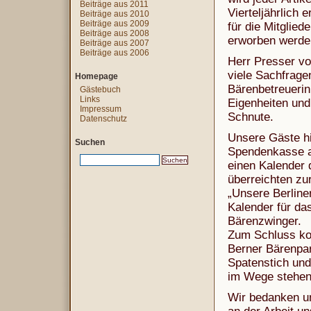
Beiträge aus 2011
Vierteljährlich 
Beiträge aus 2010
Beiträge aus 2009
für die Mitglied
Beiträge aus 2008
erworben werde
Beiträge aus 2007
Beiträge aus 2006
Herr Presser v
viele Sachfrage
Homepage
Bärenbetreuerin
Gästebuch
Links
Eigenheiten un
Impressum
Schnute.
Datenschutz
Unsere Gäste hi
Suchen
Spendenkasse a
einen Kalender 
überreichten zu
„Unsere Berline
Kalender für da
Bärenzwinger.
Zum Schluss kon
Berner Bärenpar
Spatenstich und
im Wege stehen
Wir bedanken un