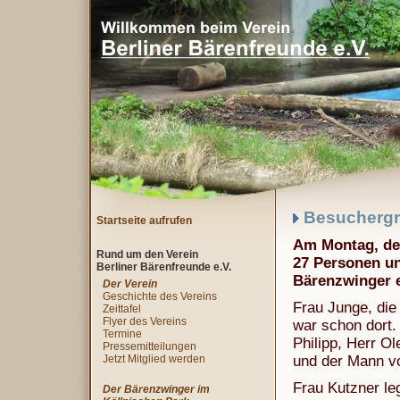
Besuchergr
Startseite aufrufen
Am Montag, den
Rund um den Verein
27 Personen un
Berliner Bärenfreunde e.V.
Bärenzwinger e
Der Verein
Geschichte des Vereins
Frau Junge, die
Zeittafel
Flyer des Vereins
war schon dort. 
Termine
Philipp, Herr O
Pressemitteilungen
Jetzt Mitglied werden
und der Mann v
Frau Kutzner le
Der Bärenzwinger im