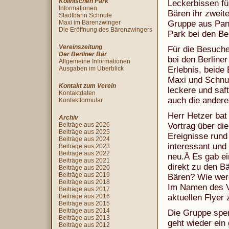
Köllnischen Park
Leckerbissen fü
Informationen
Bären ihr zweit
Stadtbärin Schnute
Maxi im Bärenzwinger
Gruppe aus Pank
Die Eröffnung des Bärenzwingers
Park bei den Ber
Vereinszeitung
Für die Besuch
Der Berliner Bär
bei den Berline
Allgemeine Informationen
Ausgaben im Überblick
Erlebnis, beide
Maxi und Schnute
Kontakt zum Verein
leckere und saf
Kontaktdaten
auch die andere
Kontaktformular
Herr Hetzer bat
Archiv
Beiträge aus 2026
Vortrag über die
Beiträge aus 2025
Ereignisse rund
Beiträge aus 2024
interessant und
Beiträge aus 2023
Beiträge aus 2022
neu.Â Es gab ei
Beiträge aus 2021
direkt zu den B
Beiträge aus 2020
Beiträge aus 2019
Bären? Wie wer
Beiträge aus 2018
Im Namen des V
Beiträge aus 2017
Beiträge aus 2016
aktuellen Flyer
Beiträge aus 2015
Beiträge aus 2014
Die Gruppe spen
Beiträge aus 2013
geht wieder ein
Beiträge aus 2012