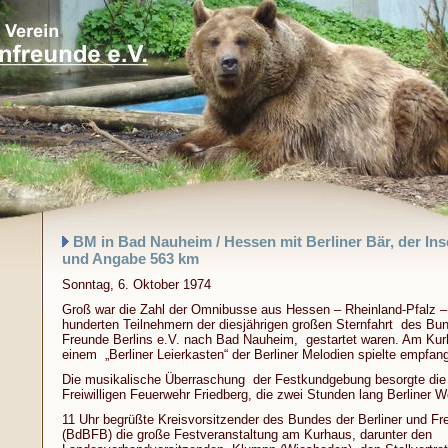
BM in Bad Nauheim / Hessen mit Berliner Bär, der Ins
und Angabe 563 km
Sonntag, 6. Oktober 1974
Groß war die Zahl der Omnibusse aus Hessen – Rheinland-Pfalz – 
hunderten Teilnehmern der diesjährigen großen Sternfahrt des Bun
Freunde Berlins e.V. nach Bad Nauheim, gestartet waren. Am Kur
einem „Berliner Leierkasten“ der Berliner Melodien spielte empfan
Die musikalische Überraschung der Festkundgebung besorgte die 
Freiwilligen Feuerwehr Friedberg, die zwei Stunden lang Berliner W
11 Uhr begrüßte Kreisvorsitzender des Bundes der Berliner und Fr
(BdBFB) die große Festveranstaltung am Kurhaus, darunter den