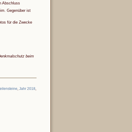
en Abschluss
im. Gegenüber ist
otos für die Zwecke
 Denkmalschutz beim
eilensteine
,
Jahr 2018
,