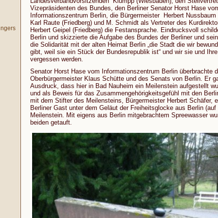
Landesverbandvorsitzenden Klumpp (Wiesbaden), den Stellvertret
Vizepräsidenten des Bundes, den Berliner Senator Horst Hase vo
Informationszentrum Berlin, die Bürgermeister Herbert Nussbaum
Karl Raute (Friedberg) und M. Schmidt als Vertreter des Kurdirekto
ingers
Herbert Geipel (Friedberg) die Festansprache. Eindrucksvoll schilde
Berlin und skizzierte die Aufgabe des Bundes der Berliner und sein
die Solidarität mit der alten Heimat Berlin „die Stadt die wir bewund
gibt, weil sie ein Stück der Bundesrepublik ist“ und wir sie und Ih
vergessen werden.
Senator Horst Hase vom Informationszentrum Berlin überbrachte 
Oberbürgermeister Klaus Schütte und des Senats von Berlin. Er g
Ausdruck, dass hier in Bad Nauheim ein Meilenstein aufgestellt w
und als Beweis für das Zusammengehörigkeitsgefühl mit den Berl
mit dem Stifter des Meilensteins, Bürgermeister Herbert Schäfer, e
Berliner Gast unter dem Geläut der Freiheitsglocke aus Berlin (au
Meilenstein. Mit eigens aus Berlin mitgebrachtem Spreewasser wur
beiden getauft.