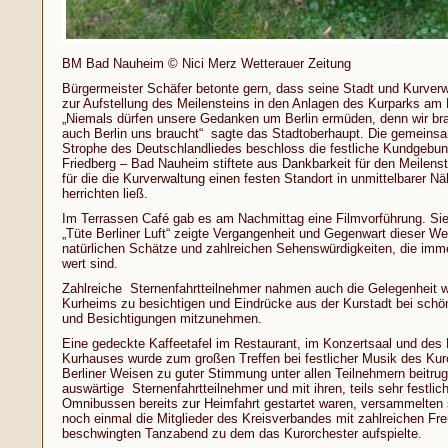
BM Bad Nauheim © Nici Merz Wetterauer Zeitung
Bürgermeister Schäfer betonte gern, dass seine Stadt und Kurver
zur Aufstellung des Meilensteins in den Anlagen des Kurparks am 
„Niemals dürfen unsere Gedanken um Berlin ermüden, denn wir bra
auch Berlin uns braucht“ sagte das Stadtoberhaupt. Die gemeinsa
Strophe des Deutschlandliedes beschloss die festliche Kundgebun
Friedberg – Bad Nauheim stiftete aus Dankbarkeit für den Meilens
für die die Kurverwaltung einen festen Standort in unmittelbarer N
herrichten ließ.
Im Terrassen Café gab es am Nachmittag eine Filmvorführung. Sie 
„Tüte Berliner Luft“ zeigte Vergangenheit und Gegenwart dieser Welt
natürlichen Schätze und zahlreichen Sehenswürdigkeiten, die imme
wert sind.
Zahlreiche Sternenfahrtteilnehmer nahmen auch die Gelegenheit w
Kurheims zu besichtigen und Eindrücke aus der Kurstadt bei sch
und Besichtigungen mitzunehmen.
Eine gedeckte Kaffeetafel im Restaurant, im Konzertsaal und de
Kurhauses wurde zum großen Treffen bei festlicher Musik des Kur
Berliner Weisen zu guter Stimmung unter allen Teilnehmern beitru
auswärtige Sternenfahrtteilnehmer und mit ihren, teils sehr festl
Omnibussen bereits zur Heimfahrt gestartet waren, versammelten 
noch einmal die Mitglieder des Kreisverbandes mit zahlreichen Fr
beschwingten Tanzabend zu dem das Kurorchester aufspielte.