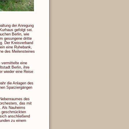
waltung der Anregung
Kurhaus gefolgt sei.
uchen Berlin, wie
m gesungene dritte
g. Der Kreisverband
tein eine Ruhebank,
ähe des Meilensteines
vermittelte eine
stadt Berlin, ihre
r wieder eine Reise
ahr die Anlagen des
önen Sparziergängen
s Nebenraumes des
orchesters, das mit
g. Als Nauheims
ich geschmückten
sich anschließend
eunden zu einem