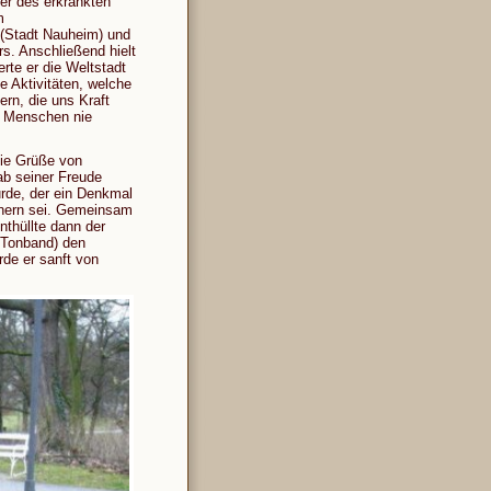
er des erkrankten
m
 (Stadt Nauheim) und
rs. Anschließend hielt
rte er die Weltstadt
e Aktivitäten, welche
ern, die uns Kraft
re Menschen nie
die Grüße von
ab seiner Freude
urde, der ein Denkmal
inern sei. Gemeinsam
nthüllte dann der
f Tonband) den
de er sanft von