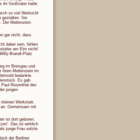
s ihr Großvater hatte
sch so viel Weitsicht
 gestalten. Sie
. Der Meilenstein
.
n gar nicht, dass
ht dabei sein, fehlen
slutter am Elm nicht!
Willy-Brandt-Platz
urg im Breisgau und
 ihren Meilenstein im
Detmold bedankte
llenstück. Es gab
e Paul Rosenthal des
der jungen
 kleinen Werkstatt.
s an. Gemeinsam mit
er ist dort geboren.
zen“. Das ist wirklich
als junge Frau setzte
ück der Berliner