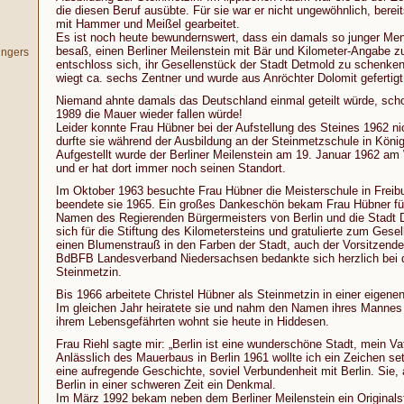
die diesen Beruf ausübte. Für sie war er nicht ungewöhnlich, bereit
mit Hammer und Meißel gearbeitet.
Es ist noch heute bewundernswert, dass ein damals so junger Men
besaß, einen Berliner Meilenstein mit Bär und Kilometer-Angabe zu
ingers
entschloss sich, ihr Gesellenstück der Stadt Detmold zu schenken
wiegt ca. sechs Zentner und wurde aus Anröchter Dolomit gefertigt
Niemand ahnte damals das Deutschland einmal geteilt würde, scho
1989 die Mauer wieder fallen würde!
Leider konnte Frau Hübner bei der Aufstellung des Steines 1962 nic
durfte sie während der Ausbildung an der Steinmetzschule in König
Aufgestellt wurde der Berliner Meilenstein am 19. Januar 1962 am 
und er hat dort immer noch seinen Standort.
Im Oktober 1963 besuchte Frau Hübner die Meisterschule in Freib
beendete sie 1965. Ein großes Dankeschön bekam Frau Hübner für
Namen des Regierenden Bürgermeisters von Berlin und die Stadt 
sich für die Stiftung des Kilometersteins und gratulierte zum Gese
einen Blumenstrauß in den Farben der Stadt, auch der Vorsitzend
BdBFB Landesverband Niedersachsen bedankte sich herzlich bei 
Steinmetzin.
Bis 1966 arbeitete Christel Hübner als Steinmetzin in einer eigenen
Im gleichen Jahr heiratete sie und nahm den Namen ihres Manne
ihrem Lebensgefährten wohnt sie heute in Hiddesen.
Frau Riehl sagte mir: „Berlin ist eine wunderschöne Stadt, mein Vat
Anlässlich des Mauerbaus in Berlin 1961 wollte ich ein Zeichen set
eine aufregende Geschichte, soviel Verbundenheit mit Berlin. Sie, 
Berlin in einer schweren Zeit ein Denkmal.
Im März 1992 bekam neben dem Berliner Meilenstein ein Originalst