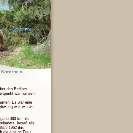
n Nordrhein-
ber den Berliner
itpunkt war nur sehr
ommen. Es war eine
chwierig war, wie wir
Angabe 383 km als
Steinmetz, besaß ein
1959-1962 ihre
t die einzige Frau,