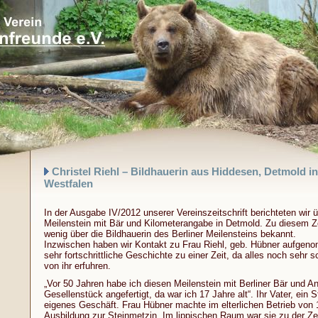
Christel Riehl – Bildhauerin aus Hiddesen, Detmold i
Westfalen
In der Ausgabe IV/2012 unserer Vereinszeitschrift berichteten wir ü
Meilenstein mit Bär und Kilometerangabe in Detmold. Zu diesem Ze
wenig über die Bildhauerin des Berliner Meilensteins bekannt.
Inzwischen haben wir Kontakt zu Frau Riehl, geb. Hübner aufgen
sehr fortschrittliche Geschichte zu einer Zeit, da alles noch sehr s
von ihr erfuhren.
„Vor 50 Jahren habe ich diesen Meilenstein mit Berliner Bär und 
Gesellenstück angefertigt, da war ich 17 Jahre alt“. Ihr Vater, ein 
eigenes Geschäft. Frau Hübner machte im elterlichen Betrieb von 
Ausbildung zur Steinmetzin. Im lippischen Raum war sie zu der Zei