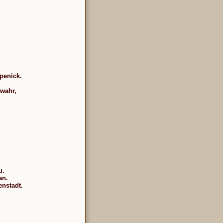
penick.
 wahr,
u.
an.
enstadt.