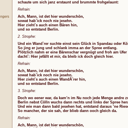
schaute um sich janz erstaunt und brummte frohgelaunt:
Refrain:
Ach, Mann, ist det hier wunderschön,
ingers
sowat hab`ick noch nie jesehn.
Hier zieht`s auch einen Bären hin,
und so entstand Berlin.
2. Strophe:
Und ein Wand`rer suchte einst sein Glück in Spandau oder Kö
So jing er jung und schlank imma an der Spree entlang.
Plötzlich nahm er eine Bärenschar vergnügt und froh am Ufer
dacht`: Hier jefällt et mir, da bleib ick doch gleich hier.
Refrain:
Ach, Mann, ist det hier wunderschön,
sowat hab`ick noch nie jesehn.
Hier zieht`s auch einen WandÂ´rer hin,
und so entstand Berlin.
3. Strophe:
Doch wo eener war, da kam’n im Nu noch jede Menge andre z
Berlin nebst Cölln wuchs dann rechts und links der Spree her
Und wie man dann bald jesehen hat, entstand daraus ’ne Ries
So mancher, der sie sah, der blieb dann ooch gleich da.
Refrain:
Ach, Mann, ist det hier wunderschön,