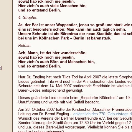
sowat hab`ick noch nie jesehn.
Hier zieht`s auch viele Menschen hin,
und so entstand Berlin.
4. Strophe:
Ja, der Bär ist unser Wappentier, jenau so groß und stark wie 
eins ist besonders schön: Man kann ihn auch täglich sehn.
Unsere Schnute ist als Bärenfrau der neue Stadtbär, das ist sc
bei uns im Köllnschen Park – Berlin ist bärenstark.
Refrain:
Ach, Mann, ist det hier wunderschön,
sowat hab`ick noch nie jesehn.
Hier zieht`s auch Bärn und Menschen hin,
und so entstand Berlin.
Herr Dr. Engling hat nach Tilos Tod im April 2007 die letzte Stroph
Liedes geändert. Tilo wird noch in der Anmoderation des Liedes vor
Schnute seit dem 14. Mai 2007 amtierende Stadtbärin ist wird sie 
Bären-Liedes entsprechend gewürdigt.
Dieses geänderte Lied erlebte beim „Biesdorfer Blütenfest“ am 19.
Uraufführung und wurde mit viel Beifall bedacht.
Am 28. Oktober 2007 hatte der Kinderchor „Marzahner Promenaden
Leitung von Dr. Bernd Engling –
anlässlich des 770. Geburtstags de
Wunsch des Vereins der Berliner Bärenfreunde e.V. bei der Geburts
Sonderfütterung der Stadtbären um 12.30 Uhr im Vorfeld gegen 12.0
und u.a. dieses Bären-Lied vorgetragen. Vielleicht können Sie bis 
den Text schon mitsingen?