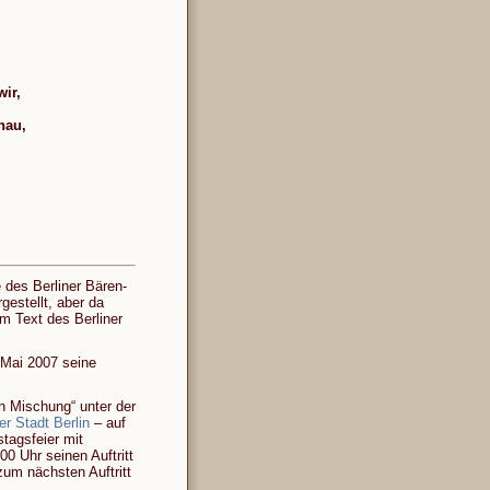
wir,
hau,
e des Berliner Bären-
gestellt, aber da
im Text des Berliner
 Mai 2007 seine
 Mischung“ unter der
r Stadt Berlin
– auf
tagsfeier mit
0 Uhr seinen Auftritt
zum nächsten Auftritt