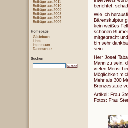
Interviews wurd
Beiträge aus 2011
berichtet, schad
Beiträge aus 2010
Beiträge aus 2009
Beiträge aus 2008
Wie ich herausf
Beiträge aus 2007
Bärenskulptur g
Beiträge aus 2006
kein weißes Fell
schönen Blumen
Homepage
mitgebracht un
Gästebuch
Links
bin sehr dankbar
Impressum
sein.
Datenschutz
Herr Josef Taba
Suchen
Mann zu sein, d
vielen Menschen
Möglichkeit mic
Mehr als 300 M
Bronzestatue vo
Artikel: Frau St
Fotos: Frau Ste