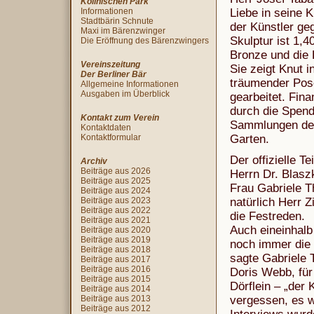
Köllnischen Park
Informationen
Liebe in seine K
Stadtbärin Schnute
der Künstler ge
Maxi im Bärenzwinger
Skulptur ist 1,4
Die Eröffnung des Bärenzwingers
Bronze und die 
Vereinszeitung
Sie zeigt Knut i
Der Berliner Bär
träumender Pose
Allgemeine Informationen
Ausgaben im Überblick
gearbeitet. Fin
durch die Spend
Kontakt zum Verein
Sammlungen des
Kontaktdaten
Kontaktformular
Garten.
Der offizielle Te
Archiv
Beiträge aus 2026
Herrn Dr. Blaszk
Beiträge aus 2025
Frau Gabriele T
Beiträge aus 2024
Beiträge aus 2023
natürlich Herr 
Beiträge aus 2022
die Festreden.
Beiträge aus 2021
Auch eineinhalb
Beiträge aus 2020
Beiträge aus 2019
noch immer die 
Beiträge aus 2018
sagte Gabriele 
Beiträge aus 2017
Beiträge aus 2016
Doris Webb, für
Beiträge aus 2015
Dörflein – „der
Beiträge aus 2014
Beiträge aus 2013
vergessen, es 
Beiträge aus 2012