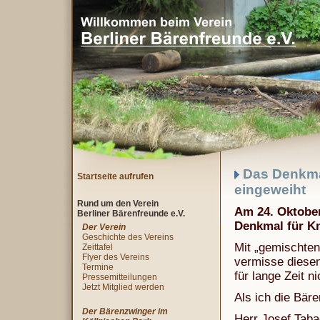
Das Denkmal 
Startseite aufrufen
eingeweiht
Rund um den Verein
Am 24. Oktober
Berliner Bärenfreunde e.V.
Denkmal für Kn
Der Verein
Geschichte des Vereins
Mit „gemischten“
Zeittafel
Flyer des Vereins
vermisse diesen
Termine
für lange Zeit n
Pressemitteilungen
Jetzt Mitglied werden
Als ich die Bäre
Der Bärenzwinger im
Herr Josef Taba