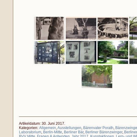
Artikeldatum: 30. Juni 2017.
Kategorien:
Allgemein
,
Ausstellungen
,
Bärenvater Porath
,
Bärenzwinge
Laboratorium
,
Berlin-Mitte
,
Berliner Bär
,
Berliner Bärenzwinger
,
Berline
BVV Mitte
,
Fragen & Antworten
,
Jahr 2017
,
Kunstaktionen
,
Lern- und Wi