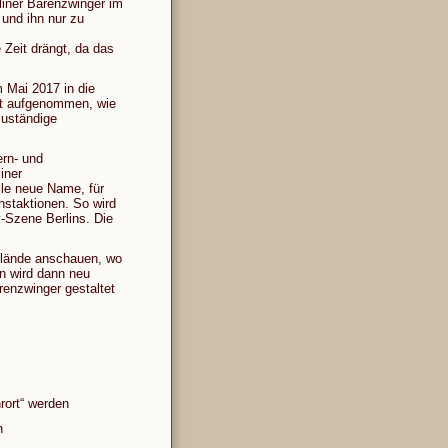
liner Bärenzwinger im
und ihn nur zu
 Zeit drängt, da das
 Mai 2017 in die
adt aufgenommen, wie
zuständige
ern- und
iner
lle neue Name, für
nstaktionen. So wird
v-Szene Berlins. Die
Gelände anschauen, wo
en wird dann neu
renzwinger gestaltet
rort“ werden
n