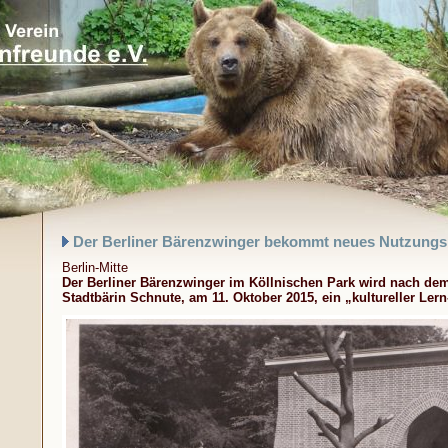
Der Berliner Bärenzwinger bekommt neues Nutzungs
Berlin-Mitte
Der Berliner Bärenzwinger im Köllnischen Park wird nach dem
Stadtbärin Schnute, am 11. Oktober 2015, ein „kultureller Lern