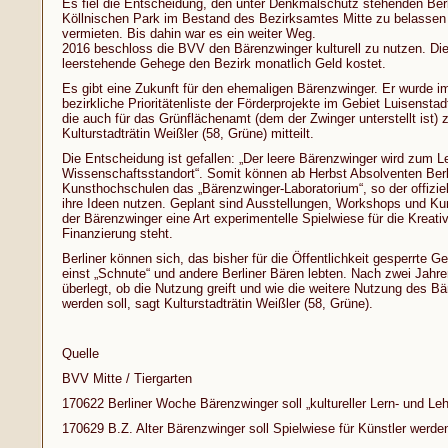
Es fiel die Entscheidung, den unter Denkmalschutz stehenden Ber
Köllnischen Park im Bestand des Bezirksamtes Mitte zu belassen 
vermieten. Bis dahin war es ein weiter Weg.
2016 beschloss die BVV den Bärenzwinger kulturell zu nutzen. Die
leerstehende Gehege den Bezirk monatlich Geld kostet.
Es gibt eine Zukunft für den ehemaligen Bärenzwinger. Er wurde im
bezirkliche Prioritätenliste der Förderprojekte im Gebiet Luisenst
die auch für das Grünflächenamt (dem der Zwinger unterstellt ist) 
Kulturstadträtin Weißler (58, Grüne) mitteilt.
Die Entscheidung ist gefallen: „Der leere Bärenzwinger wird zum L
Wissenschaftsstandort“. Somit können ab Herbst Absolventen Berl
Kunsthochschulen das „Bärenzwinger-Laboratorium“, so der offizie
ihre Ideen nutzen. Geplant sind Ausstellungen, Workshops und Ku
der Bärenzwinger eine Art experimentelle Spielwiese für die Kreati
Finanzierung steht.
Berliner können sich, das bisher für die Öffentlichkeit gesperrte 
einst „Schnute“ und andere Berliner Bären lebten. Nach zwei Jahr
überlegt, ob die Nutzung greift und wie die weitere Nutzung des Bä
werden soll, sagt Kulturstadträtin Weißler (58, Grüne).
Quelle
BVV Mitte / Tiergarten
170622 Berliner Woche Bärenzwinger soll „kultureller Lern- und Leh
170629 B.Z. Alter Bärenzwinger soll Spielwiese für Künstler werde