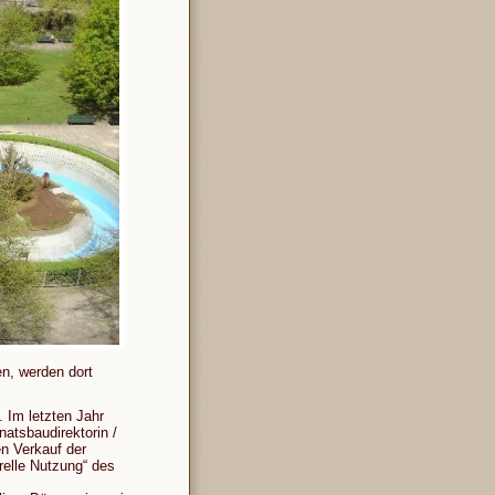
n, werden dort
 Im letzten Jahr
atsbaudirektorin /
n Verkauf der
urelle Nutzung“ des