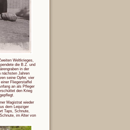
Zweiten Weltkrieges,
spendete die B.Z. und
ärengraben in der
n nächsten Jahren
ren seine Opfer, vier
iner Fliegerstaffel
nfang an als Pfleger
erschüttet den Krieg
gepflegt.
er Magistrat wieder
aus dem Leipziger
ort Taps, Schnute,
 Schnute, im Alter von