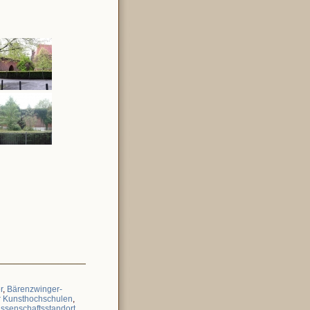
r
,
Bärenzwinger-
r Kunsthochschulen
,
ssenschaftsstandort
,