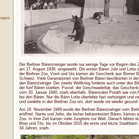
ingers
Der Berliner Bärenzwinger wurde nur wenige Tage vor Beginn des 
am 17. August 1939, eingeweiht. Die ersten Bären Jule und Lotte 
der Berliner Zoo, Vreni und Urs kamen als Geschenk aus Berner B
Schweiz. Viele Generationen von Berliner Bären bevölkerten in de
den Bärenzwinger. Der zweite Weltkrieg forderte auch unter den Bä
der fünf Bären starben. Purzel, der Geschwaderbär, das Geschenk e
vom 20. Januar 1940, starb ebenfalls. Bärenvater Porath war von A
bei den Bären. Nur die Bärin Lotte überlebte fast verhungert und v
und siedelte in den Berliner Zoo um, dort wurde sie wieder gesund 
Am 18. November 1949 wurde der Berliner Bärenzwinger vom Berlin
eröffnet. Nante und Jette, die bisher bekanntesten Bären, kamen 
Zoo. In ihrer Zeit kamen viele Jungtiere zur Welt. Danach lebten d
Maxi und Tilo, bis im Oktober 2015 die erste und letzte Stadtbärin
34 Jahren, starb.