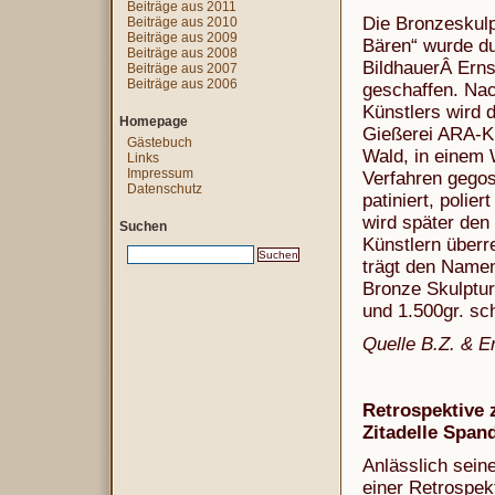
Beiträge aus 2011
Die Bronzeskulp
Beiträge aus 2010
Beiträge aus 2009
Bären“ wurde du
Beiträge aus 2008
BildhauerÂ Erns
Beiträge aus 2007
Beiträge aus 2006
geschaffen. Nac
Künstlers wird d
Homepage
Gießerei ARA-K
Gästebuch
Wald, in einem
Links
Impressum
Verfahren gegos
Datenschutz
patiniert, polier
wird später den
Suchen
Künstlern überr
trägt den Namen
Bronze Skulptur
und 1.500gr. sc
Quelle B.Z. & E
Retrospektive 
Zitadelle Span
Anlässlich sein
einer Retrospek