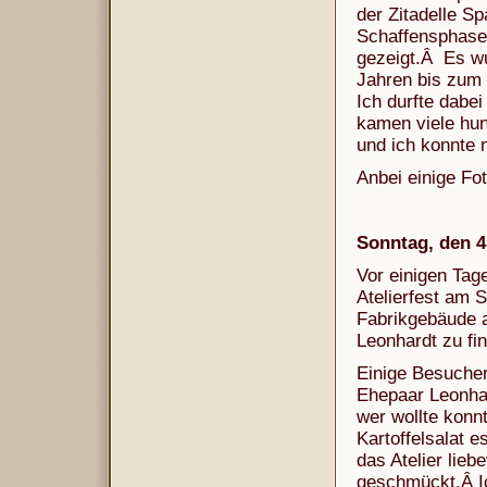
der Zitadelle S
Schaffensphase
gezeigt.Â Es wu
Jahren bis zum e
Ich durfte dabei
kamen viele hun
und ich konnte 
Anbei einige Fot
Sonntag, den 4
Vor einigen Tage
Atelierfest am 
Fabrikgebäude a
Leonhardt zu fi
Einige Besucher
Ehepaar Leonhar
wer wollte konn
Kartoffelsalat e
das Atelier lieb
geschmückt.Â I