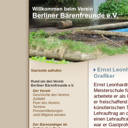
Ernst Leonha
Startseite aufrufen
Grafiker
Rund um den Verein
Ernst Leonhardt
Berliner Bärenfreunde e.V.
Meisterschule 
Der Verein
Geschichte des Vereins
arbeitete er als
Zeittafel
er freischaffend
Flyer des Vereins
Termine
künstlerischen T
Pressemitteilungen
Lehrauftrag an 
Jetzt Mitglied werden
einen Lehrauftr
war er Gastprof
Der Bärenzwinger im