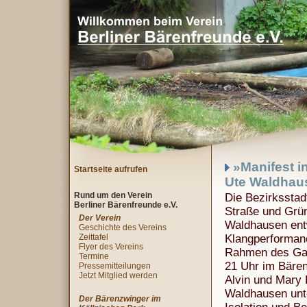
»Manifest i
Startseite aufrufen
Ute Waldhaus
Rund um den Verein
Die Bezirksstadt
Berliner Bärenfreunde e.V.
Straße und Grün
Der Verein
Waldhausen entw
Geschichte des Vereins
Zeittafel
Klangperformanc
Flyer des Vereins
Rahmen des Gal
Termine
21 Uhr im Bären
Pressemitteilungen
Jetzt Mitglied werden
Alvin und Mary 
Waldhausen unte
Der Bärenzwinger im