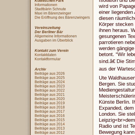
Isolation und 
Köllnischen Park
Informationen
wird von Papag
Stadtbärin Schnute
einer liegenden
Maxi im Bärenzwinger
Die Eröffnung des Bärenzwingers
diesen räumliche
Körper stecken 
Vereinszeitung
ihnen heraus. W
Der Berliner Bär
gesungenen Text
Allgemeine Informationen
Ausgaben im Überblick
parrotieren neb
werden gängige
Kontakt zum Verein
betont. “Wir le
Kontaktdaten
Kontaktformular
sind.â€ Die St
aus der Wartesc
Archiv
Beiträge aus 2026
Ute Waldhausen l
Beiträge aus 2025
Beiträge aus 2024
Bergen. Sie stu
Beiträge aus 2023
Mediengestaltun
Beiträge aus 2022
Beiträge aus 2021
Meisterschülerin
Beiträge aus 2020
Künste Berlin. 
Beiträge aus 2019
Beiträge aus 2018
Expanded, dem 
Beiträge aus 2017
London. Sie ste
Beiträge aus 2016
Leipzig<br>dem
Beiträge aus 2015
Beiträge aus 2014
Radio und ist T
Beiträge aus 2013
Bewegung kann v
Beiträge aus 2012