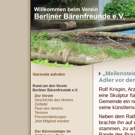
„Meilenstei
Startseite aufrufen
Adler vor de
Rund um den Verein
Rolf Krispin, Ar
Berliner Bärenfreunde e.V.
eine Skulptur fü
Der Verein
Geschichte des Vereins
Gemeinde ein n
Zeittafel
seine künstleris
Flyer des Vereins
Termine
Neben dem Ratha
Pressemitteilungen
Jetzt Mitglied werden
brachte ihn auf 
stammen, zu arb
Der Bärenzwinger im
Rande des Braun