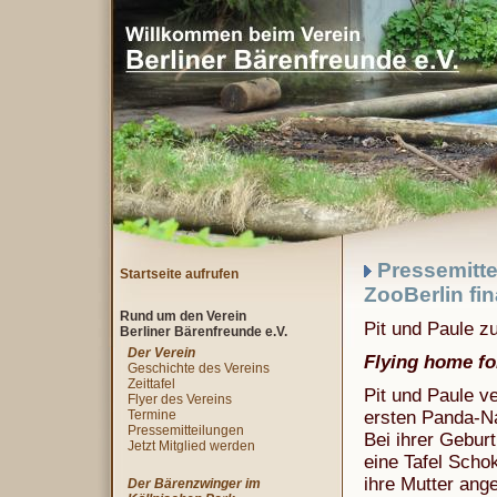
Pressemitte
Startseite aufrufen
ZooBerlin fin
Rund um den Verein
Pit und Paule z
Berliner Bärenfreunde e.V.
Der Verein
Flying home fo
Geschichte des Vereins
Zeittafel
Pit und Paule v
Flyer des Vereins
Termine
ersten Panda-N
Pressemitteilungen
Bei ihrer Gebur
Jetzt Mitglied werden
eine Tafel Scho
ihre Mutter ange
Der Bärenzwinger im