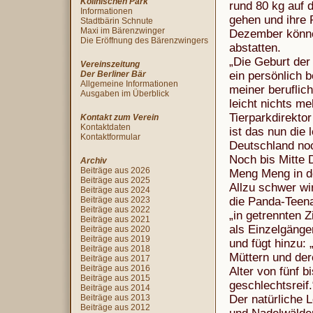
Köllnischen Park
rund 80 kg auf
Informationen
gehen und ihre 
Stadtbärin Schnute
Maxi im Bärenzwinger
Dezember könne
Die Eröffnung des Bärenzwingers
abstatten.
„Die Geburt der
Vereinszeitung
Der Berliner Bär
ein persönlich 
Allgemeine Informationen
meiner beruflic
Ausgaben im Überblick
leicht nichts me
Tierparkdirekto
Kontakt zum Verein
Kontaktdaten
ist das nun die
Kontaktformular
Deutschland noc
Noch bis Mitte 
Archiv
Beiträge aus 2026
Meng Meng in d
Beiträge aus 2025
Allzu schwer wir
Beiträge aus 2024
Beiträge aus 2023
die Panda-Teena
Beiträge aus 2022
„in getrennten 
Beiträge aus 2021
als Einzelgänger
Beiträge aus 2020
Beiträge aus 2019
und fügt hinzu:
Beiträge aus 2018
Müttern und de
Beiträge aus 2017
Beiträge aus 2016
Alter von fünf 
Beiträge aus 2015
geschlechtsreif.
Beiträge aus 2014
Beiträge aus 2013
Der natürliche 
Beiträge aus 2012