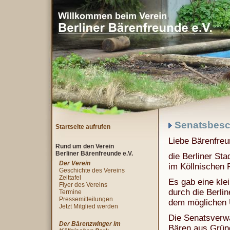
Senatsbeschl
Startseite aufrufen
Liebe Bärenfreu
Rund um den Verein
Berliner Bärenfreunde e.V.
die Berliner St
Der Verein
im Köllnischen 
Geschichte des Vereins
Zeittafel
Es gab eine kle
Flyer des Vereins
durch die Berli
Termine
Pressemitteilungen
dem möglichen 
Jetzt Mitglied werden
Die Senatsverwa
Der Bärenzwinger im
Bären aus Gründ