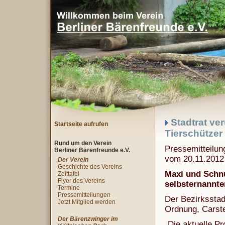
Stadtrat ver
Startseite aufrufen
Tierschützer
Rund um den Verein
Pressemitteilun
Berliner Bärenfreunde e.V.
vom 20.11.2012
Der Verein
Geschichte des Vereins
Maxi und Schnut
Zeittafel
Flyer des Vereins
selbsternannte
Termine
Pressemitteilungen
Der Bezirksstad
Jetzt Mitglied werden
Ordnung, Carste
Der Bärenzwinger im
„Die aktuelle P