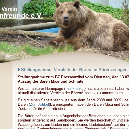
Stellungnahme: Verbleib der Bären im Bärenzwinger
Stellungnahme zum BZ Presseartikel vom Dienstag, den 13.07.
Auszug der Bären Maxi und Schnute
Wie auf unserer Homepage (
hier klicken
) nachzulesen ist, haben w
aktuell diskutierten Verbleib der BärenÂ positiv zu unterstützen.
Es gibt einen Senatsbeschluss aus dem Jahre 2008 und 2009 über
Bären (
Zum Artikel
)Bärenexperten haben den Bären Maxi und Schn
Zustand für ihr Alter attestiert.
Die Bären befinden sich in Augenhöhe der Besucher, sie leben nicht
sondern artgerecht auf Sandboden. Sie werden beschäftigt und si
Wassergräben zum Baden und ein kleines BadebeckenÂ auf der rec
Verfügung. Graben können sie in einem Rindenmulch-/ Sandgemis