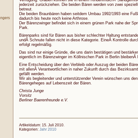
jederzeit zurückziehen. Die beiden Bären werden von zwei speziell
betreut.
Die beiden Braunbären haben seitdem Umbau 1992/1993 eine Fuß
ingers
dadurch bis heute noch keine Arthrose.
Der Bärenzwinger befindet sich in einem grünen Park nahe der Sp
Park.
Bärenparks sind für Bären aus bisher schlechter Haltung entstand
undÂ Schnute fallen nicht in diese Kategorie. EineÂ Kontrolle durc
erfolgt regelmäßig.
Das sind nur einige Gründe, die uns darin bestätigen und bestärke
eigentlich im Bärenzwinger im Köllnischen Park in Berlin bleibenÂ
Eine Entscheidung über den Verbleib oder Auszug der beiden Bäre
mit allenÂ Verantwortlichen in naher Zukunft durch das Bezirksamt
gefällt werden.
Wir als begleitender und unterstützender Verein wünschen uns den
Bärengeheges auf Lebenszeit der Bären.
Christa Junge
Vorsitz
Berliner Baerenfreunde e.V.
Artikeldatum: 15. Juli 2010.
Kategorien:
Jahr 2010