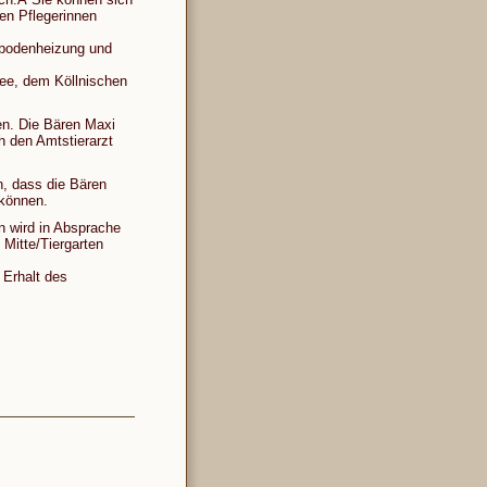
en Pflegerinnen
bodenheizung und
ree, dem Köllnischen
en. Die Bären Maxi
h den Amtstierarzt
n, dass die Bären
 können.
n wird in Absprache
 Mitte/Tiergarten
 Erhalt des