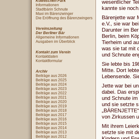
Köllnischen Park
wesentlicher Te
Informationen
kannte sie noch
Stadtbärin Schnute
Maxi im Bärenzwinger
Bärenjette war M
Die Eröffnung des Bärenzwingers
e.V., sie war be
Vereinszeitung
Darunter im Berl
Der Berliner Bär
Berlin, beim Köp
Allgemeine Informationen
Ausgaben im Überblick
Tierheim und au
was sie tat mit
Kontakt zum Verein
und Schnute en
Kontaktdaten
Kontaktformular
Sie lebte bis 1
Mitte. Dort leb
Archiv
Beiträge aus 2026
Lebensende. Sie
Beiträge aus 2025
Beiträge aus 2024
Jette war bei u
Beiträge aus 2023
dabei. Das erspi
Beiträge aus 2022
Beiträge aus 2021
und Schnute im 
Beiträge aus 2020
und sie setzte s
Beiträge aus 2019
„BÄRENJETTE“ ha
Beiträge aus 2018
Beiträge aus 2017
von Zirkussen u
Beiträge aus 2016
Beiträge aus 2015
Mit ihrem Leier
Beiträge aus 2014
setzte sie mit d
Beiträge aus 2013
Beiträge aus 2012
Kindern und Erw