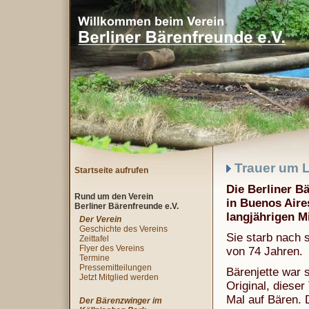
Trauer um L
Startseite aufrufen
Die Berliner B
Rund um den Verein
in Buenos Aire
Berliner Bärenfreunde e.V.
langjährigen Mi
Der Verein
Geschichte des Vereins
Sie starb nach 
Zeittafel
Flyer des Vereins
von 74 Jahren.
Termine
Pressemitteilungen
Bärenjette war s
Jetzt Mitglied werden
Original, dieser
Mal auf Bären. 
Der Bärenzwinger im