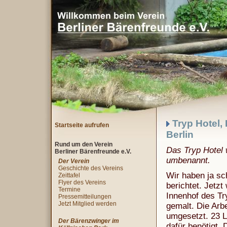
Tryp Hotel, 
Startseite aufrufen
Berlin
Rund um den Verein
Das Tryp Hotel w
Berliner Bärenfreunde e.V.
umbenannt.
Der Verein
Geschichte des Vereins
Wir haben ja sch
Zeittafel
Flyer des Vereins
berichtet. Jetzt
Termine
Innenhof des T
Pressemitteilungen
Jetzt Mitglied werden
gemalt. Die Arb
umgesetzt. 23 
Der Bärenzwinger im
dafür benötigt.