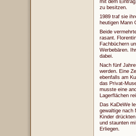
mit dem Eintrag
zu besitzen.
1989 traf sie ih
heutigen Mann G
Beide vermehrt
rasant. Florenti
Fachbüchern und 
Werbebären. Ihr
dabei.
Nach fünf Jahr
werden. Eine Ze
ebenfalls am Ku
das Privat-Muse
musste eine and
Lagerflächen rei
Das KaDeWe leih
gewaltige nach
Kinder drückten
und staunten mi
Erliegen.