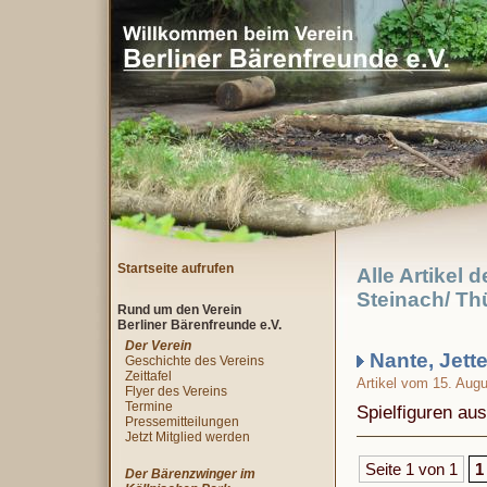
Startseite aufrufen
Alle Artikel 
Steinach/ Th
Rund um den Verein
Berliner Bärenfreunde e.V.
Der Verein
Nante, Jett
Geschichte des Vereins
Zeittafel
Artikel vom 15. Aug
Flyer des Vereins
Termine
Spielfiguren au
Pressemitteilungen
Jetzt Mitglied werden
Seite 1 von 1
1
Der Bärenzwinger im