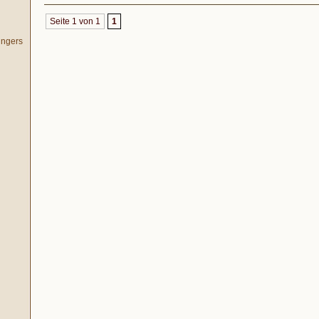
Seite 1 von 1
1
ingers