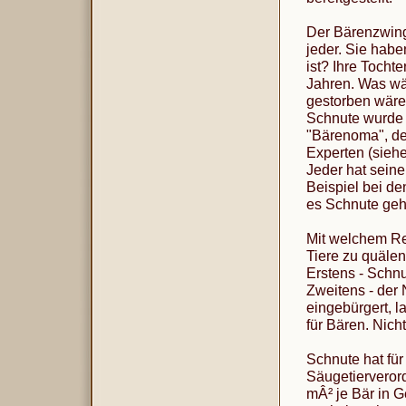
Der Bärenzwinge
jeder. Sie hab
ist? Ihre Tocht
Jahren. Was wä
gestorben wär
Schnute wurde a
"Bärenoma", der
Experten (sieh
Jeder hat seine
Beispiel bei de
es Schnute geh
Mit welchem Rec
Tiere zu quälen
Erstens - Schnu
Zweitens - der 
eingebürgert, 
für Bären. Nich
Schnute hat für
Säugetierverord
mÂ² je Bär in 