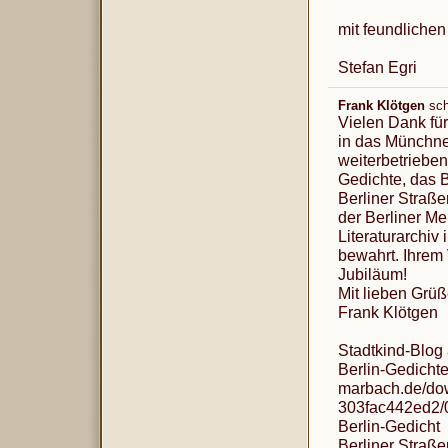
mit feundliche
Stefan Egri
Frank Klötgen
sch
Vielen Dank fü
in das Münchne
weiterbetrieben 
Gedichte, das B
Berliner Straß
der Berliner Me
Literaturarchiv
bewahrt. Ihrem
Jubiläum!
Mit lieben Grüß
Frank Klötgen
Stadtkind-Blog 
Berlin-Gedichte: 
marbach.de/do
303fac442ed2/0/
Berlin-Gedicht
Berliner Straßen: