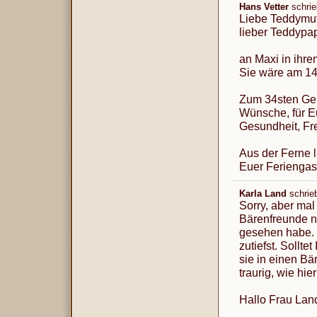
Hans Vetter
schri
Liebe Teddymut
lieber Teddypa
an Maxi in ihr
Sie wäre am 14
Zum 34sten Geb
Wünsche, für Eu
Gesundheit, Fre
Aus der Ferne 
Euer Feriengast
Karla Land
schrie
Sorry, aber mal
Bärenfreunde n
gesehen habe. D
zutiefst. Sollte
sie in einen Bä
traurig, wie h
Hallo Frau Lan