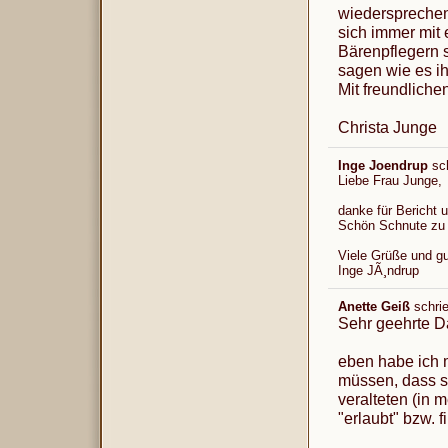
wiedersprechen 
sich immer mit
Bärenpflegern 
sagen wie es ih
Mit freundlich
Christa Junge
Inge Joendrup
sc
Liebe Frau Junge,
danke für Bericht 
Schön Schnute zu
Viele Grüße und 
Inge JÃ¸ndrup
Anette Geiß
schri
Sehr geehrte D
eben habe ich 
müssen, dass si
veralteten (in 
"erlaubt" bzw. f