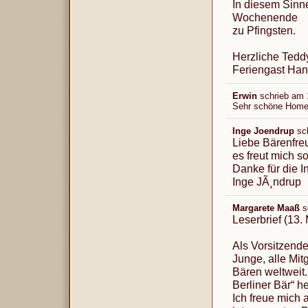
In diesem Sinne
Wochenende
zu Pfingsten.
Herzliche Tedd
Feriengast Han
Erwin
schrieb am
1
Sehr schöne Homepa
Inge Joendrup
sc
Liebe Bärenfre
es freut mich s
Danke für die 
Inge JÃ¸ndrup
Margarete Maaß
s
Leserbrief (13.
Als Vorsitzende
Junge, alle Mit
Bären weltweit.
Berliner Bär“ h
Ich freue mich 