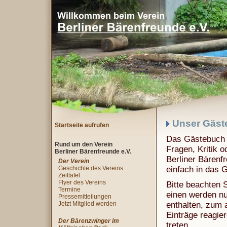
Unser Gäst
Startseite aufrufen
Das Gästebuch i
Rund um den Verein
Fragen, Kritik o
Berliner Bärenfreunde e.V.
Berliner Bärenf
Der Verein
Geschichte des Vereins
einfach in das 
Zeittafel
Flyer des Vereins
Bitte beachten 
Termine
einen werden nur
Pressemitteilungen
Jetzt Mitglied werden
enthalten, zum 
Einträge reagie
Der Bärenzwinger im
treten.