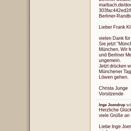
marbach.de/do
303fac442ed2/0
Berliner-Randb
Lieber Frank Kl
vielen Dank fü
Sie jetzt "Münc
München. Wir fr
und Berliner Me
ungemein.
Jetzt drücken w
Münchener Tage
Löwen gehen.
Christa Junge
Vorsitzende
Inge Joendrup
sc
Herzliche Glüc
viele Grüße an
Liebe Inge Joe