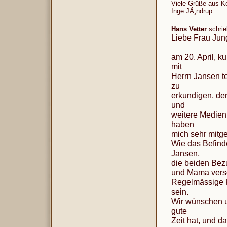
Viele Grüße aus 
Inge JÃ¸ndrup
Hans Vetter
schri
Liebe Frau Jun
am 20. April, k
mit
Herrn Jansen t
zu
erkundigen, den
und
weitere Medien
haben
mich sehr mit
Wie das Befind
Jansen,
die beiden Bez
und Mama verso
Regelmässige K
sein.
Wir wünschen u
gute
Zeit hat, und d