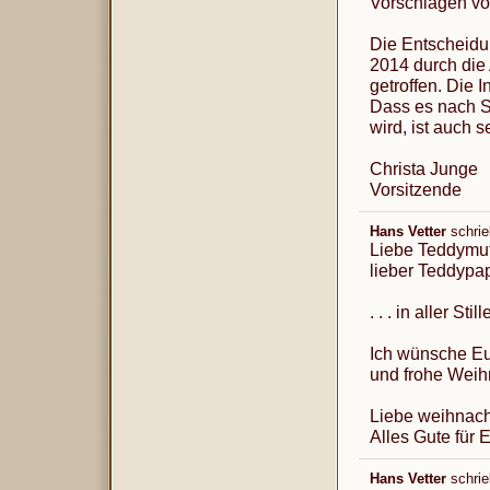
Vorschlägen vo
Die Entscheidun
2014 durch die
getroffen. Die 
Dass es nach S
wird, ist auch s
Christa Junge
Vorsitzende
Hans Vetter
schri
Liebe Teddymut
lieber Teddypa
. . . in aller S
Ich wünsche Eu
und frohe Weih
Liebe weihnach
Alles Gute für 
Hans Vetter
schri