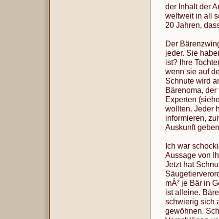
der Inhalt der A
weltweit in all
20 Jahren, das
Der Bärenzwinge
jeder. Sie hab
ist? Ihre Tocht
wenn sie auf d
Schnute wird am
Bärenoma, der v
Experten (sieh
wollten. Jeder 
informieren, zu
Auskunft geben
Ich war schocki
Aussage von Ih
Jetzt hat Schnu
Säugetierverord
mÂ² je Bär in G
ist alleine. Bä
schwierig sich 
gewöhnen. Schn