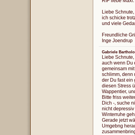
RIF liebe Maxi.
Liebe Schnute, 
ich schicke tro
und viele Geda
Freundliche Gr
Inge Joendrup
Gabriele Bartho
Liebe Schnute,
auch wenn Du di
gemeinsam mit 
schlimm, denn n
der Du fast ein
diesen Stress ü
Wappentier, un
Bitte friss weit
Dich -, suche n
nicht depressiv
Winterruhe gehs
Gerade jetzt w
Umgebng herau
zusammenbring