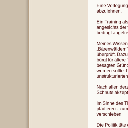
Eine Verlegung 
abzulehnen.
Ein Training al
angesichts der 
bedingt angefr
Meines Wissens
„Bärenwäldern“ 
überprüft. Dazu
bürgt für älter
besagten Gründe
werden sollte.
unstrukturiert
Nach allen derz
Schnute akzepta
Im Sinne des Ti
plädieren - zum
verschieben.
Die Politik tät