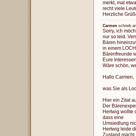
merkt, mal etwa
recht viele Leut
Herzliche Grüß
Carmen
schrieb a
Sorry, ich möcht
nur so leid. Ve
Bären hineinzu
in einem LOCH 
Bärenfreunde wä
Eure Interessen
Wäre schön, we
Hallo Carmen,
was Sie als Lo
Hier ein Zitat 
Der Bärenexpert
Hertwig wollte d
dass eine
Umsiedlung nich
Hertwig leide di
Zustand macht d