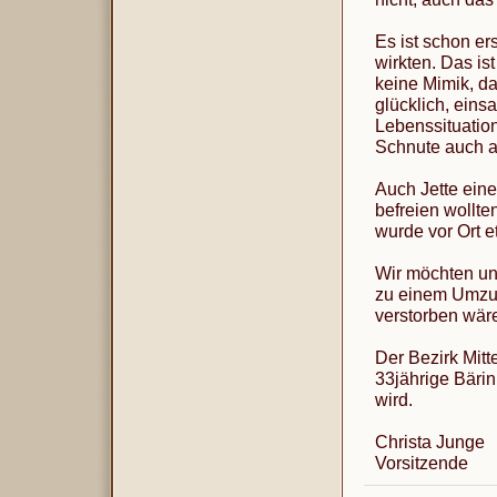
Es ist schon er
wirkten. Das is
keine Mimik, da
glücklich, eins
Lebenssituation
Schnute auch al
Auch Jette eine
befreien wollte
wurde vor Ort e
Wir möchten uns
zu einem Umzug
verstorben wär
Der Bezirk Mitt
33jährige Bärin
wird.
Christa Junge
Vorsitzende