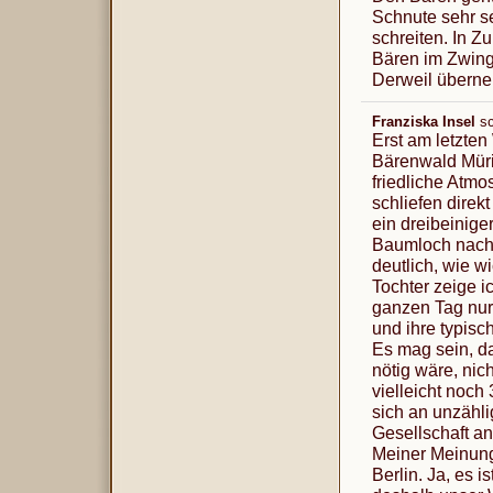
Schnute sehr se
schreiten. In Z
Bären im Zwinge
Derweil überne
Franziska Insel
s
Erst am letzte
Bärenwald Müri
friedliche Atmo
schliefen dire
ein dreibeinige
Baumloch nach 
deutlich, wie w
Tochter zeige i
ganzen Tag nur
und ihre typis
Es mag sein, da
nötig wäre, nic
vielleicht noch
sich an unzähl
Gesellschaft an
Meiner Meinung
Berlin. Ja, es 