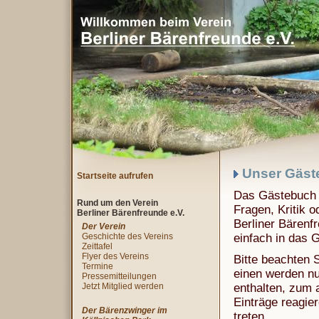
Unser Gäst
Startseite aufrufen
Das Gästebuch i
Rund um den Verein
Fragen, Kritik o
Berliner Bärenfreunde e.V.
Berliner Bärenf
Der Verein
Geschichte des Vereins
einfach in das 
Zeittafel
Flyer des Vereins
Bitte beachten 
Termine
einen werden nur
Pressemitteilungen
Jetzt Mitglied werden
enthalten, zum 
Einträge reagie
Der Bärenzwinger im
treten.