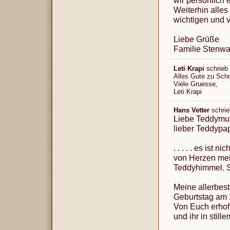
wir persönlich 
Weiterhin alles
wichtigen und 
Liebe Grüße
Familie Stenwa
Leti Krapi
schrieb
Alles Gute zu Sch
Viele Gruesse,
Leti Krapi
Hans Vetter
schri
Liebe Teddymut
lieber Teddypa
. . . . . es ist n
von Herzen mei
Teddyhimmel. S
Meine allerbe
Geburtstag am 
Von Euch erhoff
und ihr in stil