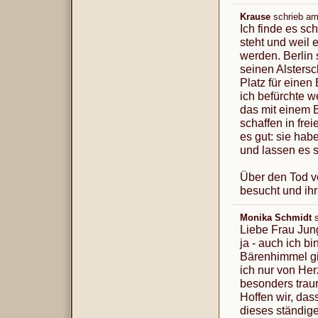
Krause
schrieb a
Ich finde es sc
steht und weil 
werden. Berlin 
seinen Alsters
Platz für einen
ich befürchte w
das mit einem B
schaffen in fre
es gut: sie ha
und lassen es s
Über den Tod vo
besucht und ih
Monika Schmidt
Liebe Frau Jun
ja - auch ich b
Bärenhimmel gi
ich nur von Her
besonders traur
Hoffen wir, da
dieses ständige