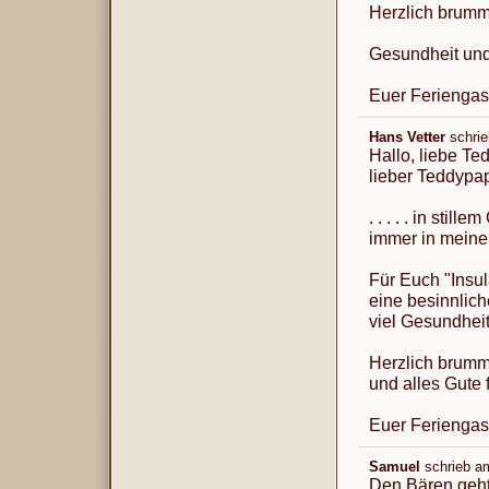
Herzlich brumm
Gesundheit und 
Euer Feriengas
Hans Vetter
schri
Hallo, liebe T
lieber Teddypa
. . . . . in sti
immer in meinem 
Für Euch "Insu
eine besinnlic
viel Gesundhei
Herzlich brumm
und alles Gute f
Euer Feriengas
Samuel
schrieb a
Den Bären geht 