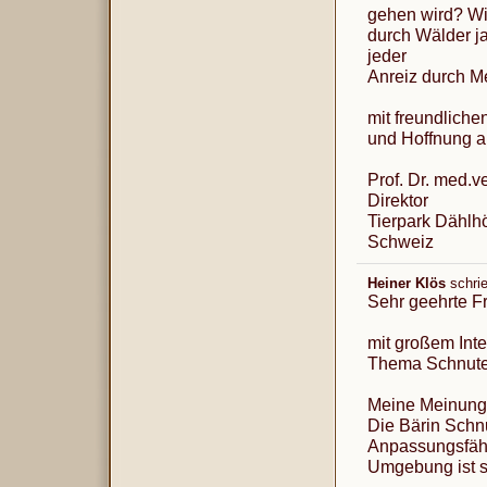
gehen wird? Wir
durch Wälder j
jeder
Anreiz durch Me
mit freundlich
und Hoffnung a
Prof. Dr. med.v
Direktor
Tierpark Dählh
Schweiz
Heiner Klös
schri
Sehr geehrte F
mit großem Int
Thema Schnute 
Meine Meinung 
Die Bärin Schnut
Anpassungsfähi
Umgebung ist s