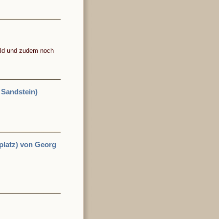
ald und zudem noch
 Sandstein)
lplatz) von Georg