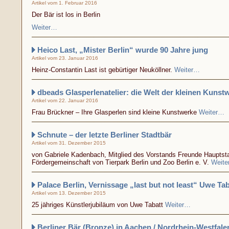
Artikel vom 1. Februar 2016
Der Bär ist los in Berlin
Weiter…
Heico Last, „Mister Berlin“ wurde 90 Jahre jung
Artikel vom 23. Januar 2016
Heinz-Constantin Last ist gebürtiger Neuköllner.
Weiter…
dbeads Glasperlenatelier: die Welt der kleinen Kunst
Artikel vom 22. Januar 2016
Frau Brückner – Ihre Glasperlen sind kleine Kunstwerke
Weiter…
Schnute – der letzte Berliner Stadtbär
Artikel vom 31. Dezember 2015
von Gabriele Kadenbach, Mitglied des Vorstands Freunde Hauptst
Fördergemeinschaft von Tierpark Berlin und Zoo Berlin e. V.
Weit
Palace Berlin, Vernissage „last but not least“ Uwe Tab
Artikel vom 13. Dezember 2015
25 jähriges Künstlerjubiläum von Uwe Tabatt
Weiter…
Berliner Bär (Bronze) in Aachen / Nordrhein-Westfale