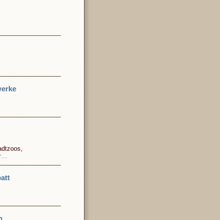
werke
adtzoos,
er…
att
n