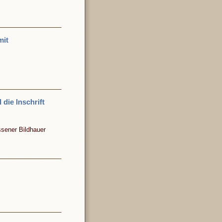
mit
die Inschrift
ssener Bildhauer